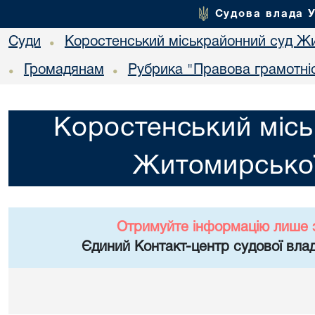
Судова влада 
Суди
Коростенський міськрайонний суд Жи
•
Громадянам
Рубрика "Правова грамотні
•
•
Коростенський місь
Житомирської
Отримуйте інформацію лише 
Єдиний Контакт-центр судової влад