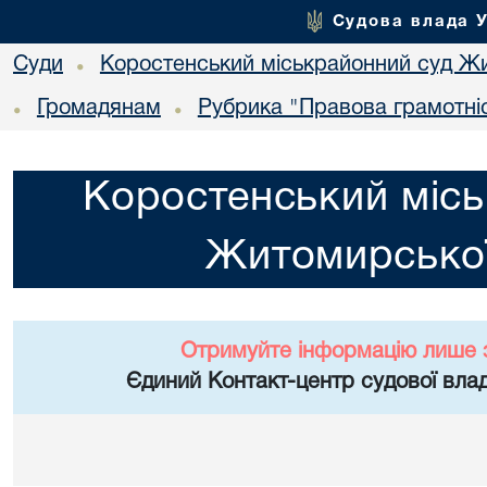
Судова влада 
Суди
Коростенський міськрайонний суд Жи
•
Громадянам
Рубрика "Правова грамотні
•
•
Коростенський місь
Житомирської
Отримуйте інформацію лише 
Єдиний Контакт-центр судової влад