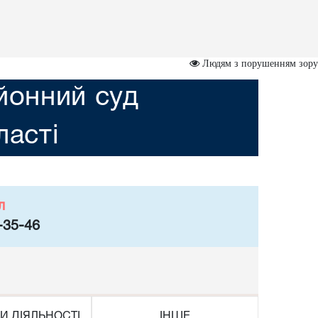
Людям з порушенням зору
йонний суд
асті
л
-35-46
И ДІЯЛЬНОСТІ
ІНШЕ