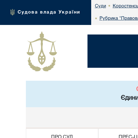
Коростенсь
Суди
•
Судова влада України
Рубрика "Правова
•
Єдини
ПРО СУД
ПРЕС-Ц