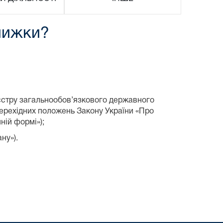
нижки?
єстру загальнообов’язкового державного
 перехідних положень Закону України «Про
ній формі»);
ну»).