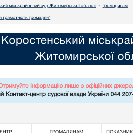
кий міськрайонний суд Житомирської області
Громадянам
•
 грамотність громадян"
Коростенський міськра
Житомирської обл
Отримуйте інформацію лише з офіційних джере
й Контакт-центр судової влади України 044 207
ЕНТР
ГРОМАДЯНАМ
ПОКАЗНИК