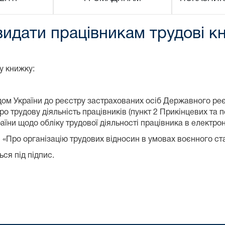
видати працівникам трудові к
у книжку:
ом України до реєстру застрахованих осіб Державного ре
ро трудову діяльність працівників (пункт 2 Прикінцевих та
аїни щодо обліку трудової діяльності працівника в електрон
ни «Про організацію трудових відносин в умовах воєнного ста
ся під підпис.