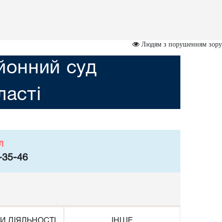
Людям з порушенням зору
йонний суд
асті
л
-35-46
И ДІЯЛЬНОСТІ
ІНШЕ