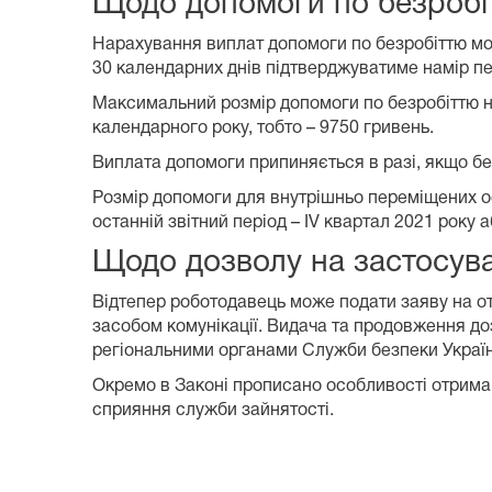
Щодо допомоги по безробі
Нарахування виплат допомоги по безробіттю мож
30 календарних днів підтверджуватиме намір пе
Максимальний розмір допомоги по безробіттю не
календарного року, тобто – 9750 гривень.
Виплата допомоги припиняється в разі, якщо бе
Розмір допомоги для внутрішньо переміщених ос
останній звітний період – IV квартал 2021 року аб
Щодо дозволу на застосуван
Відтепер роботодавець може подати заяву на от
засобом комунікації. Видача та продовження доз
регіональними органами Служби безпеки Україн
Окремо в Законі прописано особливості отриман
сприяння служби зайнятості.