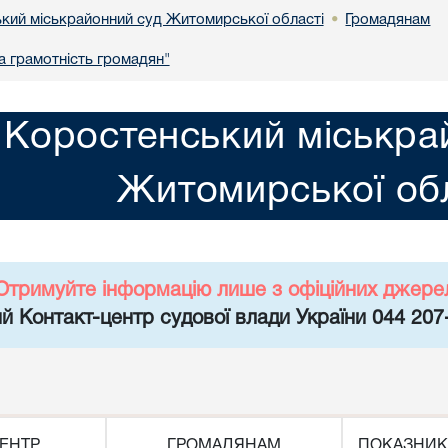
кий міськрайонний суд Житомирської області
Громадянам
•
 грамотність громадян"
Коростенський міськра
Житомирської обл
Отримуйте інформацію лише з офіційних джере
й Контакт-центр судової влади України 044 207
ЕНТР
ГРОМАДЯНАМ
ПОКАЗНИК