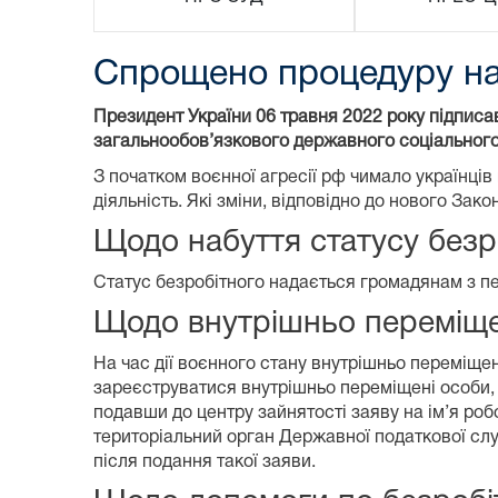
Спрощено процедуру наб
Президент України 06 травня 2022 року підписа
загальнообов’язкового державного соціального с
З початком воєнної агресії рф чимало українців
діяльність. Які зміни, відповідно до нового Зак
Щодо набуття статусу безр
Статус безробітного надається громадянам з пер
Щодо внутрішньо переміще
На час дії воєнного стану внутрішньо переміще
зареєструватися внутрішньо переміщені особи, 
подавши до центру зайнятості заяву на ім’я роб
територіальний орган Державної податкової сл
після подання такої заяви.