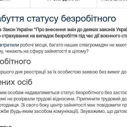
уття статусу безробітного
в Закон України “Про внесення змін до деяких законів Укр
трахування на випадок безробіття під час дії воєнного ст
втратили
робочі місця, багато наших співгромадян не мают
ону, чекають на сферу зайнятості в цілому?
обітного
шого дня реєстрації за їх особистою заявою без вимог до 
них осіб
ним особам надаватиметься статус безробітного без застос
які не розірвали трудові відносини. Припинити трудовий д
отодавця. Зі свого боку центр зайнятості має повідомити п
ужби (будь-яким засобом комунікації). Зауважимо, що дато