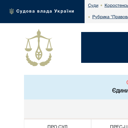
Коростенсь
Суди
•
Судова влада України
Рубрика "Правова
•
Єдини
ПРО СУД
ПРЕС-Ц