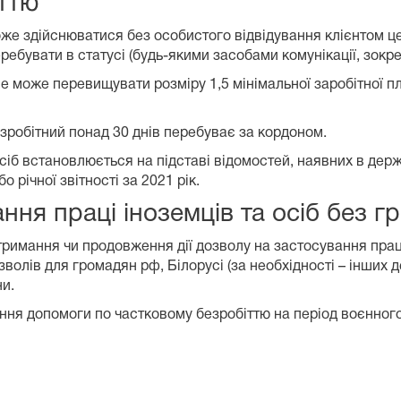
ттю
е здійснюватися без особистого відвідування клієнтом цен
ребувати в статусі (будь-якими засобами комунікації, зокр
 може перевищувати розміру 1,5 мінімальної заробітної пл
зробітний понад 30 днів перебуває за кордоном.
іб встановлюється на підставі відомостей, наявних в держа
о річної звітності за 2021 рік.
ня праці іноземців та осіб без г
римання чи продовження дії дозволу на застосування праці
волів для громадян рф, Білорусі (за необхідності – інших
и.
ня допомоги по частковому безробіттю на період воєнного