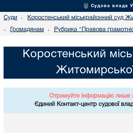
Судова влада 
Суди
Коростенський міськрайонний суд Жи
•
Громадянам
Рубрика "Правова грамотні
•
•
Коростенський місь
Житомирської
Отримуйте інформацію лише 
Єдиний Контакт-центр судової влад