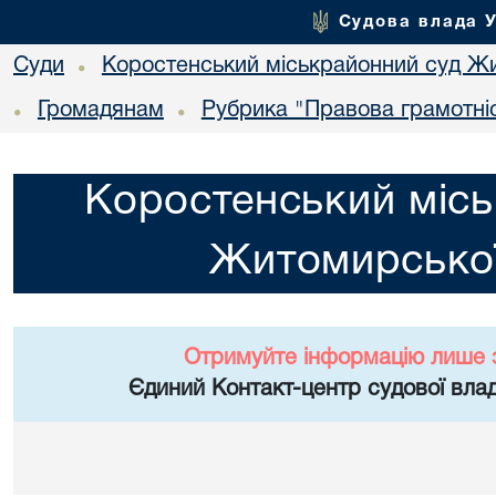
Судова влада 
Суди
Коростенський міськрайонний суд Жи
•
Громадянам
Рубрика "Правова грамотні
•
•
Коростенський місь
Житомирської
Отримуйте інформацію лише 
Єдиний Контакт-центр судової влад