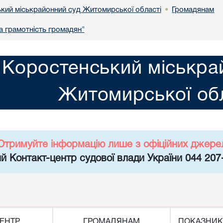
кий міськрайонний суд Житомирської області
Громадянам
•
 грамотність громадян"
Коростенський міськра
Житомирської обл
Отримуйте інформацію лише з офіційних джере
й Контакт-центр судової влади України 044 207
ЕНТР
ГРОМАДЯНАМ
ПОКАЗНИК