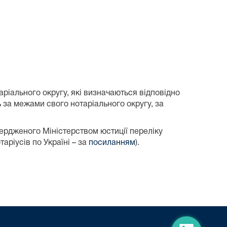
таріального округу, які визначаються відповідно
ь за межами свого нотаріального округу, за
ердженого Міністерством юстиції переліку
аріусів по Україні – за
посиланням
).