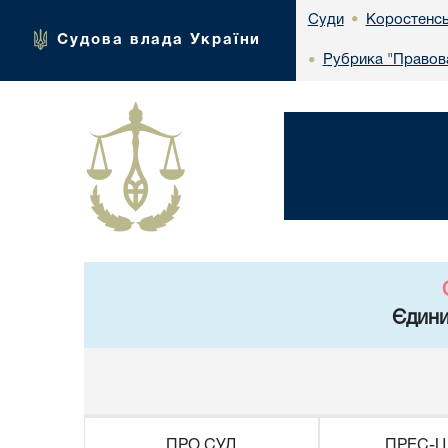
Коростенсь
Суди
•
Судова влада України
Рубрика "Правова
•
Єдини
ПРО СУД
ПРЕС-Ц