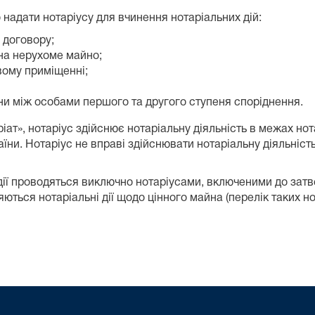
 надати нотаріусу для вчинення нотаріальних дій:
 договору;
на нерухоме майно;
овому приміщенні;
ни між особами першого та другого ступеня споріднення.
ріат», нотаріус здійснює нотаріальну діяльність в межах но
їни. Нотаріус не вправі здійснювати нотаріальну діяльніст
дії проводяться виключно нотаріусами, включеними до затв
ються нотаріальні дії щодо цінного майна (перелік таких нот