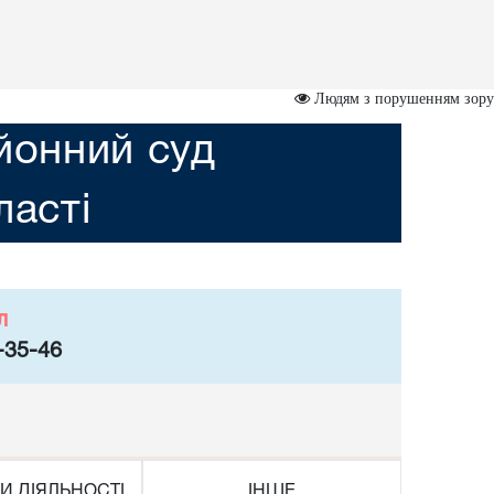
Людям з порушенням зору
йонний суд
асті
л
-35-46
И ДІЯЛЬНОСТІ
ІНШЕ