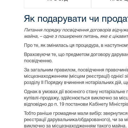
Як подарувати чи прода
Питання порядку посвідчення договорів відчуж
майна, – одне з поширених питань, яке є цікави
Про те, як змінилась ця процедура, в наступному
Враховуючи те, що предметом договору даруванн
посвідченню.
За загальним правилом, посвідчення правочині
місцезнаходженням (місцем реєстрації) однієї зі
розділу ІІ Порядку вчинення нотаріальних дій, щ
Однак в умовах дії воєнного стану нотаріальне
купівлі-продажу, здійснюється виключно за міс
відповідно до п. 19 постанови Кабінету Міністрів
Тобто раніше громадяни мали вибір: звернутися 
реєстрації дарувальника/обдарованого), чи за 
виключно за місцезнаходженням такого майна.