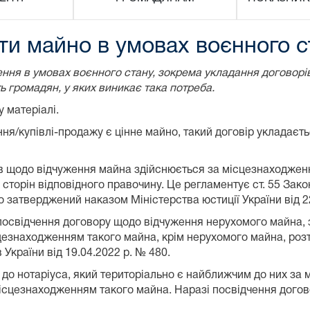
ти майно в умовах воєнного с
ення в умовах воєнного стану, зокрема укладання договорі
ть громадян, у яких виникає така потреба.
 матеріалі.
я/купівлі-продажу є цінне майно, такий договір укладаєть
в щодо відчуження майна здійснюється за місцезнаходження
 сторін відповідного правочину. Це регламентує ст. 55 Закон
о затверджений наказом Міністерства юстиції України від 2
 посвідчення договору щодо відчуження нерухомого майна,
цезнаходженням такого майна, крім нерухомого майна, розта
 України від 19.04.2022 р. № 480.
до нотаріуса, який територіально є найближчим до них за м
місцезнаходженням такого майна. Наразі посвідчення дого