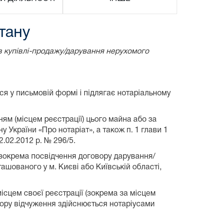
тану
в купівлі-продажу/дарування нерухомого
ся у письмовій формі і підлягає нотаріальному
м (місцем реєстрації) цього майна або за
у України «Про нотаріат», а також п. 1 глави 1
2.02.2012 р. № 296/5.
 зокрема посвідчення договору дарування/
шованого у м. Києві або Київській області,
ісцем своєї реєстрації (зокрема за місцем
вору відчуження здійснюється нотаріусами