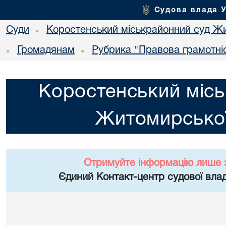
Судова влада 
Суди
Коростенський міськрайонний суд Жи
•
Громадянам
Рубрика "Правова грамотні
•
•
Коростенський місь
Житомирської
Отримуйте інформацію лише 
Єдиний Контакт-центр судової влад