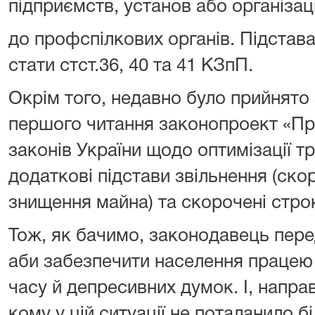
підприємств, установ або організац
до профспілкових органів. Підстав
стати стст.36, 40 та 41 КЗпП.
Окрім того, недавно було прийнято
першого читання законопроект «Пр
законів України щодо оптимізації тр
додаткові підстави звільнення (ско
знищення майна) та скорочені строки
Тож, як бачимо, законодавець пере
аби забезпечити населення працею 
часу й депресивних думок. І, напра
кому у цій ситуації не поталанило б