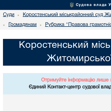
Судова влада 
Суди
Коростенський міськрайонний суд Жи
•
Громадянам
Рубрика "Правова грамотні
•
•
Коростенський місь
Житомирської
Отримуйте інформацію лише 
Єдиний Контакт-центр судової влад