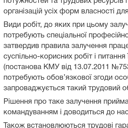
потужностей та трудових ресурсів п
організацій усіх форм власності дл
Види робіт, до яких при цьому залу
потребують спеціальної професійної
затвердив правила залучення праце
суспільно-корисних робіт і питання 
(постанова КМУ від 13.07.2011 №753
потребують обов’язкової згоди особ
запроваджується такий трудовий о
Рішення про таке залучення прийм
командуванням і доводиться до на
Також встановлюються трудові гаран