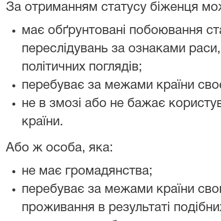
За отриманням статусу біженця мож
має обґрунтовані побоювання с
переслідувань за ознаками раси, 
політичних поглядів;
перебуває за межами країни своє
не в змозі або не бажає користу
країни.
Або ж особа, яка:
не має громадянства;
перебуває за межами країни сво
проживання в результаті подібних