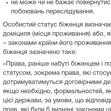
не може чи не бажає повернутися
побоювань переслідування.
Особистий статус біженця визначає
доміциля (місця проживання) або, 
– законами країни його проживання.
біженця зазначено таке:
«Права, раніше набуті біженцем і п
статусом, зокрема права, які стос
дотримуватимуться договірними де
якщо необхідно, формальностей, я
цієї держави, за умови, що відповід
прав, які були б визнані законами ц