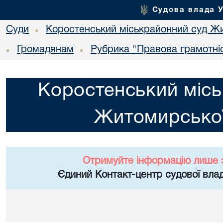
Судова влада 
Суди
Коростенський міськрайонний суд Жи
•
Громадянам
Рубрика "Правова грамотні
•
•
Коростенський місь
Житомирської
Отримуйте інформацію лише 
Єдиний Контакт-центр судової влад