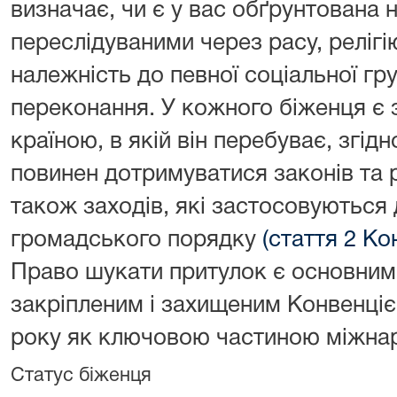
визначає, чи є у вас обґрунтована 
переслідуваними через расу, релігію
належність до певної соціальної гру
переконання. У кожного біженця є 
країною, в якій він перебуває, згідн
повинен дотримуватися законів та р
також заходів, які застосовуються
громадського порядку
(стаття 2 Ко
Право шукати притулок є основним
закріпленим і захищеним Конвенціє
року як ключовою частиною міжнар
Статус біженця