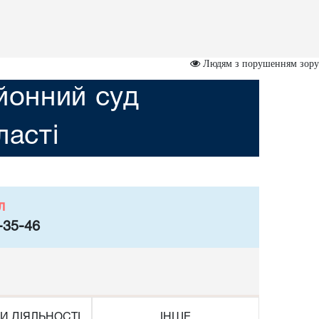
Людям з порушенням зору
йонний суд
асті
л
-35-46
И ДІЯЛЬНОСТІ
ІНШЕ