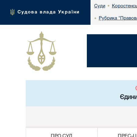
Коростенсь
Суди
•
Судова влада України
Рубрика "Правова
•
Єдини
ПРО СУД
ПРЕС-Ц