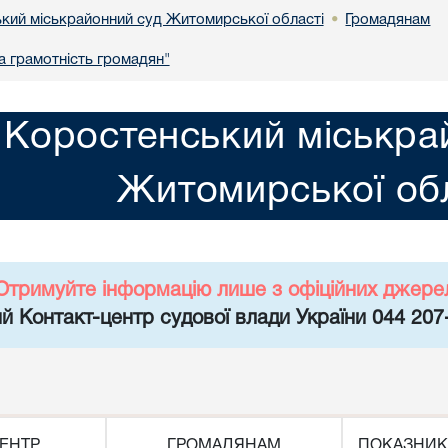
кий міськрайонний суд Житомирської області
Громадянам
•
 грамотність громадян"
Коростенський міськра
Житомирської обл
Отримуйте інформацію лише з офіційних джере
й Контакт-центр судової влади України 044 207
ЕНТР
ГРОМАДЯНАМ
ПОКАЗНИК