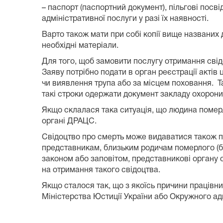
– паспорт (паспортний документ), пільгові посв
адміністративної послуги у разі їх наявності.
Варто також мати при собі копії вище названих
необхідні матеріали.
Для того, щоб замовити послугу отримання свід
Заяву потрібно подати в орган реєстрації акті
чи виявлення трупа або за місцем поховання. Т
такі строки одержати документ закладу охорони 
Якщо склалася така ситуація, що людина померла
органі ДРАЦС.
Свідоцтво про смерть може видаватися також по
представникам, близьким родичам померлого (брат
законом або заповітом, представникові органу о
на отримання такого свідоцтва.
Якщо сталося так, що з якоїсь причини працівн
Міністерства Юстиції України або Окружного ад