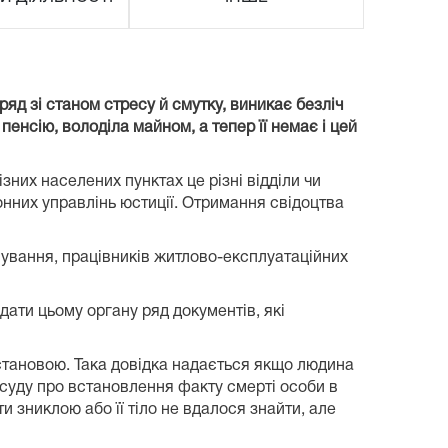
ряд зі станом стресу й смутку, виникає безліч
енсію, володіла майном, а тепер її немає і цей
ізних населених пунктах це різні відділи чи
йонних управлінь юстиції. Отримання свідоцтва
лування, працівників житлово-експлуатаційних
дати цьому органу ряд документів, які
становою. Така довідка надається якщо людина
 суду про встановлення факту смерті особи в
 зниклою або її тіло не вдалося знайти, але