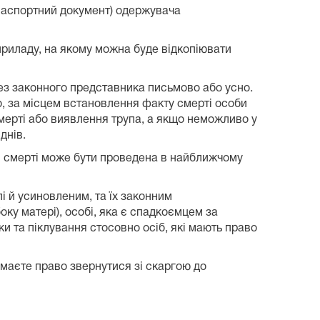
 (паспортний документ) одержувача
приладу, на якому можна буде відкопіювати
рез законного представника письмово або усно.
о, за місцем встановлення факту смерті особи
смерті або виявлення трупа, а якщо неможливо у
днів.
ція смерті може бути проведена в найближчому
і й усиновленим, та їх законним
боку матері), особі, яка є спадкоємцем за
ки та піклування стосовно осіб, які мають право
 маєте право звернутися зі скаргою до