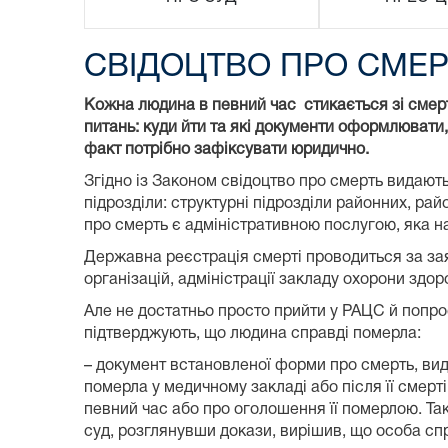
СВІДОЦТВО ПРО СМЕ
Кожна
людина
в певний
час
стикається зі смерт
питань: куди йти та які документи оформлювати,
факт потрібно зафіксувати юридично.
Згідно із Законом свідоцтво про смерть видають 
підрозділи: структурні підрозділи районних, рай
про смерть є адміністративною послугою, яка н
Державна реєстрація смерті проводиться за зая
організацій, адміністрації закладу охорони здоро
Але не достатньо просто прийти у РАЦС й попрос
підтверджують, що людина справді померла:
– документ встановленої форми про смерть, ви
померла у медичному закладі або після її смер
певний час або про оголошення її померлою. Так
суд, розглянувши докази, вирішив, що особа сп