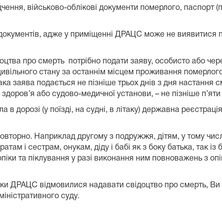
ідчення, військово-облікові документи померлого, паспорт
 документів, адже у приміщенні ДРАЦС може не виявитися 
оцтва про смерть потрібно подати заяву, особисто або че
в цивільного стану за останнім місцем проживання померлог
ака заява подається не пізніше трьох днів з дня настання 
здоров’я або судово-медичної установи, – не пізніше п’яти 
 в дорозі (у поїзді, на судні, в літаку) державна реєстра
вторно. Наприклад другому з подружжя, дітям, у тому числ
ам і сестрам, онукам, діду і бабі як з боку батька, так із 
піки та піклування у разі виконання ним повноважень з опі
ики ДРАЦС відмовилися надавати свідоцтво про смерть, Ви
міністративного суду.