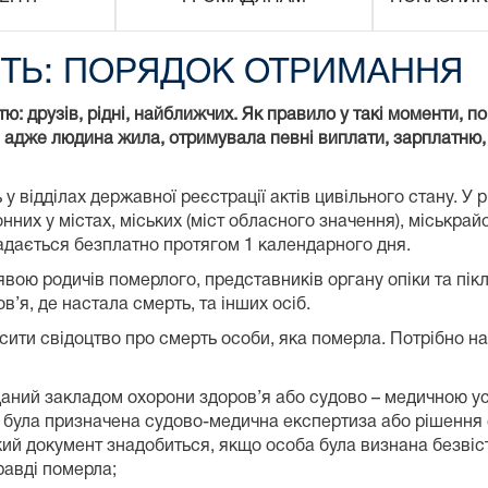
РТЬ: ПОРЯДОК ОТРИМАННЯ
ю: друзів, рідні, найближчих. Як правило у такі моменти, по
 адже людина жила, отримувала певні виплати, зарплатню, п
у відділах державної реєстрації актів цивільного стану. У р
онних у містах, міських (міст обласного значення), міськра
адається безплатно протягом 1 календарного дня.
вою родичів померлого, представників органу опіки та пік
в’я, де настала смерть, та інших осіб.
ити свідоцтво про смерть особи, яка померла. Потрібно на
даний закладом охорони здоров’я або судово – медичною у
ті була призначена судово-медична експертиза або рішення
ий документ знадобиться, якщо особа була визнана безвісти
равді померла;