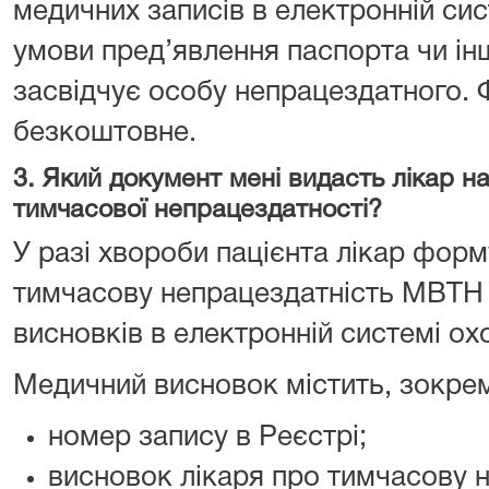
медичних записів в електронній сис
умови пред’явлення паспорта чи ін
засвідчує особу непрацездатного.
безкоштовне.
3. Який документ мені видасть лікар н
тимчасової непрацездатності?
У разі хвороби пацієнта лікар фор
тимчасову непрацездатність МВТН 
висновків в електронній системі ох
Медичний висновок містить, зокрем
номер запису в Реєстрі;
висновок лікаря про тимчасову н