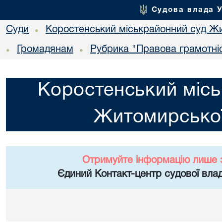
Судова влада 
Суди
Коростенський міськрайонний суд Жи
•
Громадянам
Рубрика "Правова грамотні
•
•
Коростенський місь
Житомирської
Отримуйте інформацію лише 
Єдиний Контакт-центр судової влад