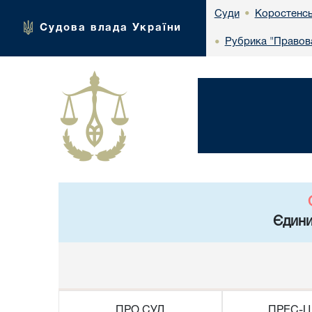
Коростенсь
Суди
•
Судова влада України
Рубрика "Правова
•
Єдини
ПРО СУД
ПРЕС-Ц