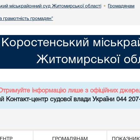
кий міськрайонний суд Житомирської області
Громадянам
•
 грамотність громадян"
Коростенський міськра
Житомирської обл
Отримуйте інформацію лише з офіційних джере
й Контакт-центр судової влади України 044 207
ЕНТР
ГРОМАДЯНАМ
ПОКАЗНИК