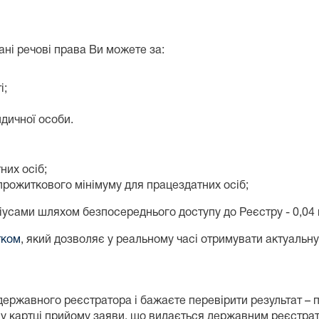
овані речові права Ви можете за:
і;
дичної особи.
них осіб;
 прожиткового мінімуму для працездатних осіб;
іусами шляхом безпосереднього доступу до Реєстру - 0,04 
тком
, який дозволяє у реальному часі отримувати актуальн
державного реєстратора і бажаєте перевірити результат – 
ені у картці прийому заяви, що видається державним реєстр