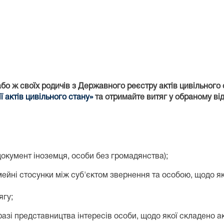
бо ж своїх родичів з Державного реєстру актів цивільного 
 актів цивільного стану»
та отримайте витяг у обраному ві
окумент іноземця, особи без громадянства);
мейні стосунки між суб'єктом звернення та особою, щодо як
ягу;
азі представництва інтересів особи, щодо якої складено ак