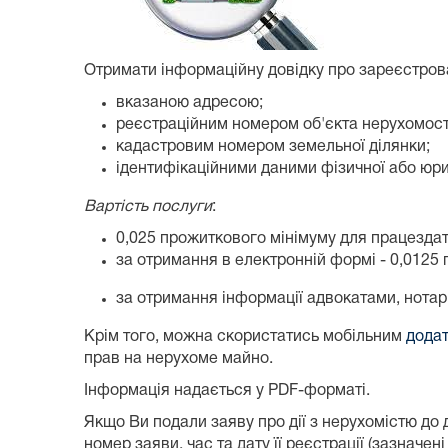
Отримати інформаційну довідку про зареєстр
вказаною адресою;
реєстраційним номером об'єкта нерухомост
кадастровим номером земельної ділянки;
ідентифікаційними даними фізичної або юри
Вартість послуги
:
0,025 прожиткового мінімуму для працездат
за отримання в електронній формі - 0,0125
за отримання інформації адвокатами, нотар
Крім того, можна скористатись мобільним
дода
прав на нерухоме майно.
Інформація надається у PDF-форматі.
Якщо Ви подали заяву про дії з нерухомістю до 
номер заяви, час та дату її реєстрації (зазнач