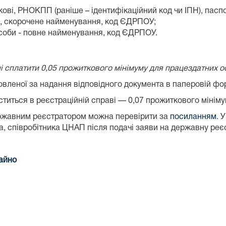
ькові, РНОКПП (раніше – ідентифікаційний код чи ІПН), паспо
я, скорочене найменування, код ЄДРПОУ;
особи - повне найменування, код ЄДРПОУ.
 сплатити 0,05 прожиткового мінімуму для працездатних ос
новленої за надання відповідного документа в паперовій фо
ститься в реєстраційній справі — 0,07 прожиткового мініму
ержавним реєстратором можна перевірити за
посиланням
. 
, співробітника ЦНАП після подачі заяви на державну реє
майно