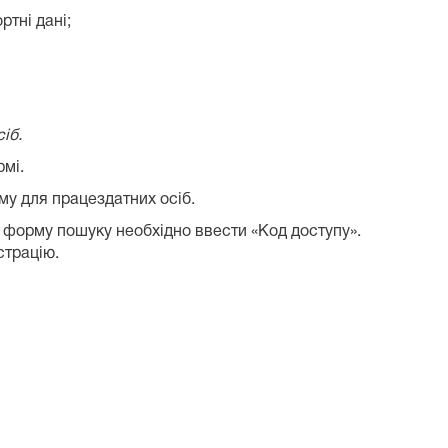
ртні дані;
іб.
рмі.
му для працездатних осіб.
У форму пошуку необхідно ввести «Код доступу».
страцію.