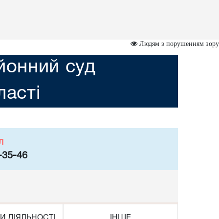
Людям з порушенням зору
йонний суд
асті
л
-35-46
И ДІЯЛЬНОСТІ
ІНШЕ