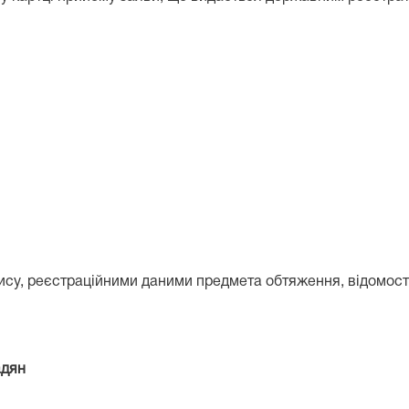
ису, реєстраційними даними предмета обтяження, відомос
адян