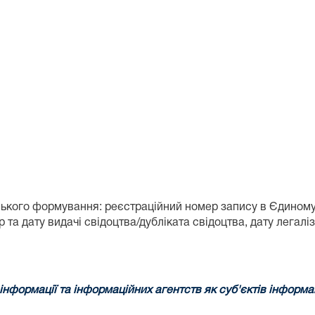
кого формування: реєстраційний номер запису в Єдиному р
 дату видачі свідоцтва/дубліката свідоцтва, дату легалізац
нформації та інформаційних агентств як суб'єктів інформац