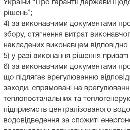
України “Про гарантії держави щод
рішень”;
4) за виконавчими документами пр
збору, стягнення витрат виконавчо
накладених виконавцем відповідно 
5) у разі виконання рішення прива
6) за виконавчими документами про
що підлягає врегулюванню відповід
заходи, спрямовані на врегулюванн
теплопостачальних та теплогенерую
підприємств централізованого водо
водовідведення за спожиті енергонос