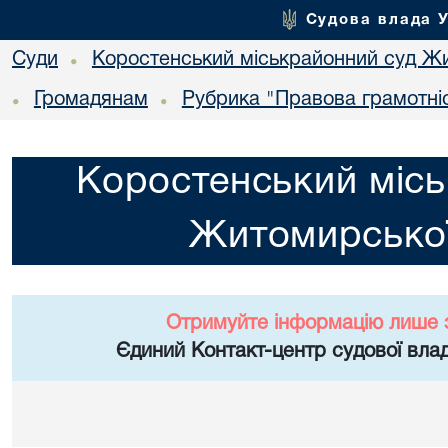
Судова влада 
Суди
Коростенський міськрайонний суд Жи
•
Громадянам
Рубрика "Правова грамотні
•
•
Коростенський місь
Житомирської
Отримуйте інформацію лише 
Єдиний Контакт-центр судової влад