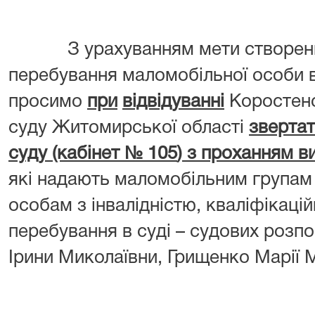
З урахуванням мети створення
перебування маломобільної особи в
просимо
при
відвід
ув
анні
Коростенс
суду Житомирської області
звертат
суду (кабінет № 105
) з проханням в
які надають маломобільним групам 
особам з інвалідністю, кваліфікацій
перебування в суді – судових розпо
Ірини Миколаївни, Грищенко Марії 