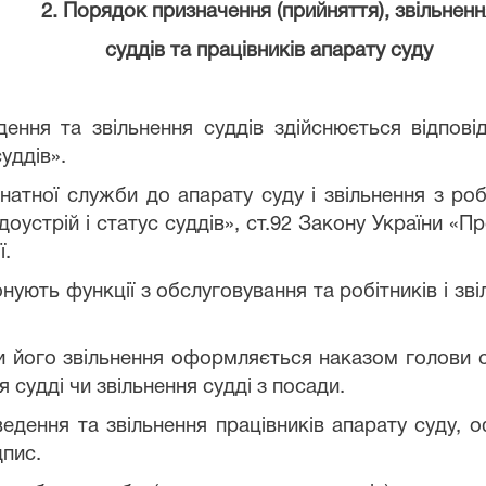
2. Порядок
призначення (прийняття), звільнен
суддів та працівників апарату суду
дення та звільнення суддів здійснюється відпові
уддів».
онатної служби до апарату суду і звільнення з р
доустрій і статус суддів», ст.92 Закону України 
ї.
конують функції з обслуговування та робітників і з
чи його звільнення оформляється наказом голови с
 судді чи звільнення судді з посади.
еведення та звільнення працівників апарату суду,
дпис.