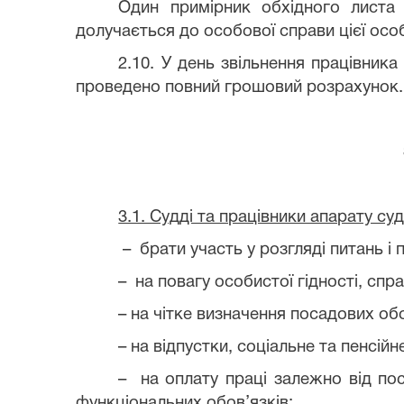
Один примірник обхідного листа 
долучається до особової справи цієї осо
2.10. У день звільнення працівник
проведено повний грошовий розрахунок. 
3.1. Судді та працівники апарату су
– брати участь у розгляді питань і
– на повагу особистої гідності, спр
– на чітке визначення посадових обо
– на відпустки, соціальне та пенсій
– на оплату праці залежно від пос
функціональних обов’язків;