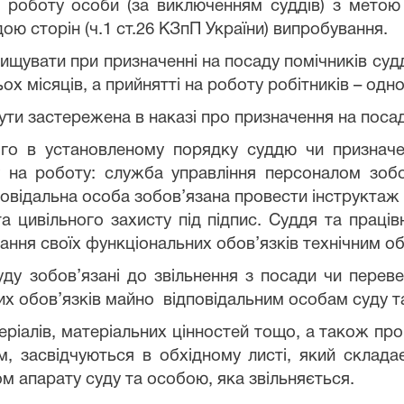
а роботу особи (за виключенням суддів) з метою п
ю сторін (ч.1 ст.26 КЗпП України) випробування.
увати при призначенні на посаду помічників суддів
ох місяців, а прийнятті на роботу робітників – одно
ти застережена в наказі про призначення на посад
ого в установленому порядку суддю чи призначе
у на роботу: служба управління персоналом зоб
дповідальна особа зобов’язана провести інструктаж
а цивільного захисту під підпис. Суддя та праці
ання своїх функціональних обов’язків технічним о
суду зобов’язані до звільнення з посади чи перев
их обов’язків майно відповідальним особам суду т
теріалів, матеріальних цінностей тощо, а також про
, засвідчуються в обхідному листі, який склада
м апарату суду та особою, яка звільняється.