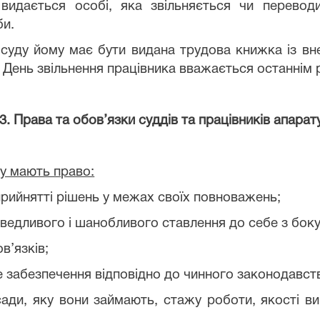
видається особі, яка звільняється чи перевод
би.
а суду йому має бути видана трудова книжка із вн
День звільнення працівника вважається останнім р
3. Права та обов’язки суддів та працівників апарат
ду мають право:
 прийнятті рішень у межах своїх повноважень;
аведливого і шанобливого ставлення до себе з боку 
в’язків;
не забезпечення відповідно до чинного законодавст
ади, яку вони займають, стажу роботи, якості в