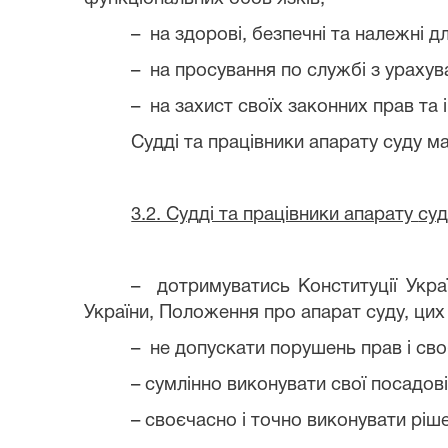
– на здорові, безпечні та належні 
– на просування по службі з урахув
– на захист своїх законних прав та
Судді та працівники апарату суду м
3.2. Судді та працівники апарату
суд
– дотримуватись Конституції Украї
України, Положення про апарат суду, цих
– не допускати порушень прав і св
– сумлінно виконувати свої посадові
– своєчасно і точно виконувати ріш