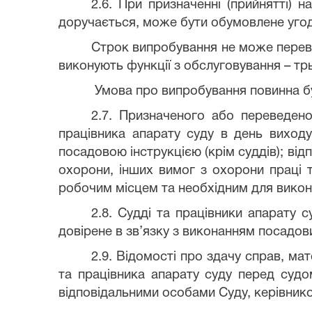
2.6. При призначенні (прийнятті) н
доручається, може бути обумовлене угодо
Строк випробування не може перевищ
виконують функції з обслуговування – трь
Умова про випробування повинна бу
2.7. Призначеного або переведен
працівника апарату суду в день виход
посадовою інструкцією (крім суддів); ві
охорони, інших вимог з охорони праці т
робочим місцем та необхідним для викон
2.8. Судді та працівники апарату 
довірене в зв’язку з виконанням посадов
2.9. Відомості про здачу справ, ма
та працівника апарату суду перед судом
відповідальними особами Суду, керівнико