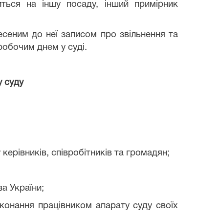
иться на іншу посаду, інший примірник
есеним до неї записом про звільнення та
обочим днем у суді.
у суду
керівників, співробітників та громадян;
ва України;
иконання працівником апарату суду своїх