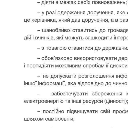
– діяти в межах своїх повноважень;
– у разі одержання доручення, яке
це керівника, який дав доручення, а в ра
– шанобливо ставитись до громадян
дій і вчинків, які можуть зашкодити інте
– з повагою ставитися до державних
– обов’язково використовувати дер
і протидіяти можливим спробам її дискрим
–
не допускати розголошення інфор
іншої інформації, яка відповідно до чин
–
забезпечувати збереження м
електроенергію та інші ресурси (цінності)
– постійно підвищувати свій профе
шляхом самоосвіти;