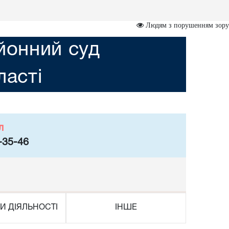
Людям з порушенням зору
йонний суд
асті
л
-35-46
И ДІЯЛЬНОСТІ
ІНШЕ