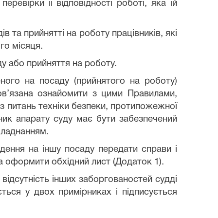
еревірки її відповідності роботі, яка їй
 та прийнятті на роботу працівників, які
го місяця.
у або прийняття на роботу.
ного на посаду (прийнятого на роботу)
ов’язана ознайомити з цими Правилами,
 з питань техніки безпеки, протипожежної
вник апарату суду має бути забезпечений
бладнанням.
едення на іншу посаду передати справи і
а оформити обхідний лист (Додаток 1).
 відсутність інших заборгованостей судді
ється у двох примірниках і підписується