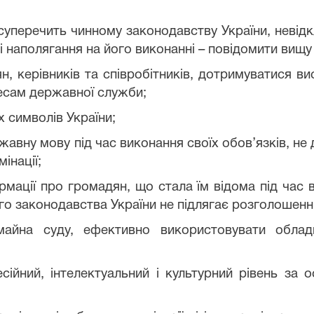
 суперечить чинному законодавству України, невід
зі наполягання на його виконанні – повідомити вищ
, керівників та співробітників, дотримуватися ви
ресам державної служби;
 символів України;
жавну мову під час виконання своїх обов’язків, н
інації;
мації про громадян, що стала їм відома під час 
ного законодавства України не підлягає розголошенн
айна суду, ефективно використовувати обладн
;
сійний, інтелектуальний і культурний рівень за 