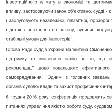
інвестиційного клімату в економіці та дотриман
впливу, застосовуючи закон об'єктивно, судді - є
і заслуговують незалежної, підзвітної, прозоро
відстоює верховенство закону, зупиняє коруп
стабільні умови для інвесторів".
Голова Ради суддів України Валентина Сімоненк
підтримку та висловила надію на те, що п
рекомендації щодо подальшого ефективного і
самоврядування. "Одним із головних завдань є
органів судової влади та захист професійних інте
6 грудня 2016 року конференція продовжить св
питаннях управління якістю роботи суду, судовому