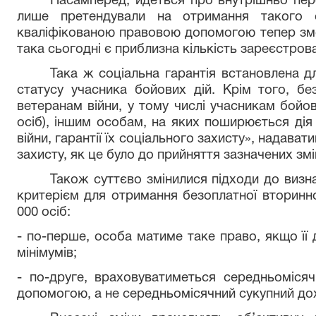
Насамперед, йдеться про внутрішньо пере
лише претендували на отримання такого с
кваліфікованою правовою допомогою тепер змо
така сьогодні є приблизна кількість зареєстров
Така ж соціальна гарантія встановлена д
статусу учасника бойових дій. Крім того, б
ветеранам війни, у тому числі учасникам бойов
осіб), іншим особам, на яких поширюється дія
війни, гарантії їх соціального захисту», надават
захисту, як це було до прийняття зазначених змі
Також суттєво змінилися підходи до визн
критерієм для отримання безоплатної вторинн
000 осіб:
- по-перше, особа матиме таке право, якщо її
мінімумів;
- по-друге, враховуватиметься середньомісяч
допомогою, а не середньомісячний сукупний дохі