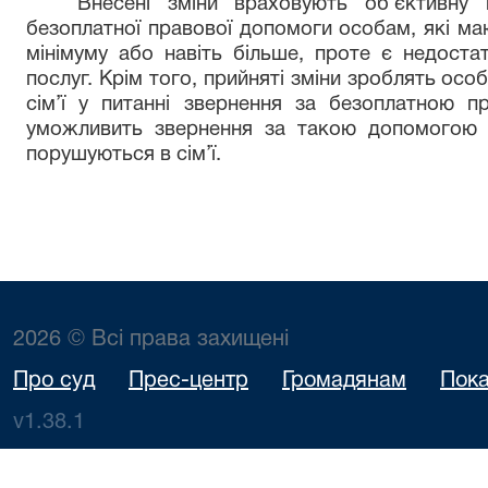
Внесені зміни враховують об’єктивну 
безоплатної правової допомоги особам, які м
мінімуму або навіть більше, проте є недоста
послуг.
Крім того, прийняті зміни зроблять осо
сім’ї у питанні звернення за безоплатною 
уможливить звернення за такою допомогою о
порушуються в сім’ї.
2026 © Всі права захищені
Про суд
Прес-центр
Громадянам
Пока
v1.38.1