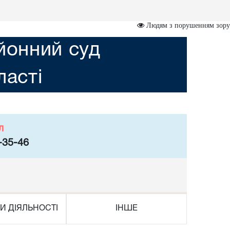
Людям з порушенням зору
йонний суд
асті
л
-35-46
И ДІЯЛЬНОСТІ
ІНШЕ