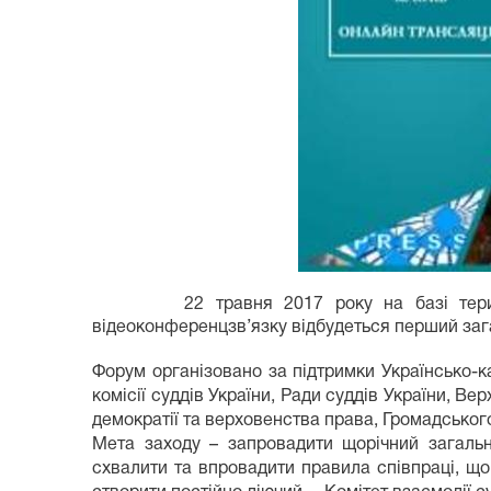
22 травня 2017 року на базі тери
відеоконференцзв’язку відбудеться перший зага
Форум організовано за підтримки Українсько-к
комісії суддів України, Ради суддів України, Ве
демократії та верховенства права, Громадського
Мета заходу – запровадити щорічний загальн
схвалити та впровадити правила співпраці, що