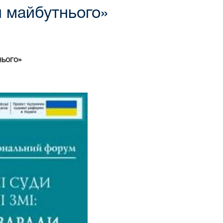
и майбутнього»
нього»