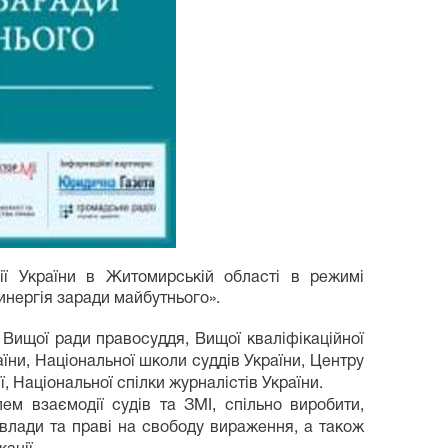
ії України в Житомирській області в режимі
инергія заради майбутнього».
 Вищої ради правосуддя, Вищої кваліфікаційної
раїни, Національної школи суддів України, Центру
, Національної спілки журналістів України.
м взаємодії судів та ЗМІ, спільно виробити,
 влади та праві на свободу вираження, а також