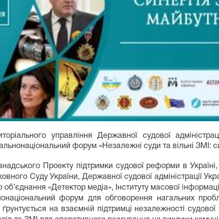
торіального управління Державної судової адміністрац
льнонаціональний форум «Незалежні суди та вільні ЗМІ: с
анадського Проекту підтримки судової реформи в Україні,
рховного Суду України, Державної судової адміністрації Ук
 об’єднання «Детектор медіа», Інституту масової інформації
онаціональний форум для обговорення нагальних пробле
 ґрунтується на взаємній підтримці незалежності судової