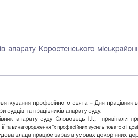
ків апарату
Коростенського
міськ
район
святкування професійного свята – Дня працівникі
ри суддів та працівників апарату суду.
івник апарату суду Слововець І.І., привітали 
гії
та винагородження їх професійних зусиль повагою і до
судова влада працює зараз в умовах докорінних де