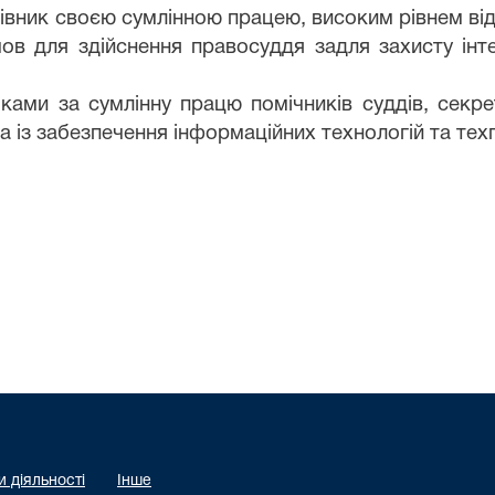
вник своєю сумлінною працею, високим рівнем відп
ов для здійснення правосуддя задля захисту інте
ми за сумлінну працю помічників суддів, секрет
а із забезпечення інформаційних технологій та техп
 діяльності
Інше