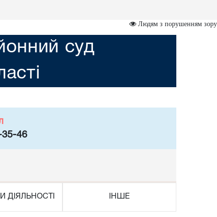
Людям з порушенням зору
йонний суд
асті
л
-35-46
И ДІЯЛЬНОСТІ
ІНШЕ