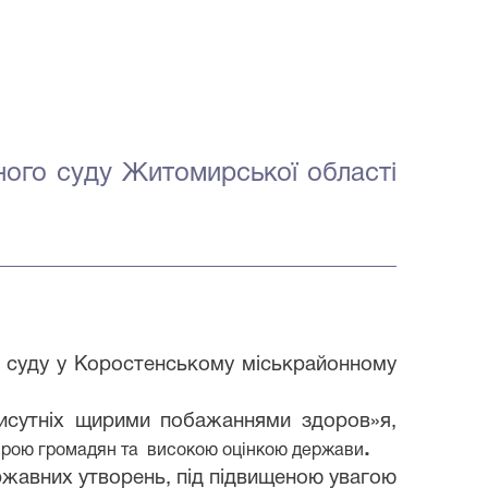
ного
суду
Житомирської
області
в суду
у
Коростенському міськрайонному
присутніх щирими побажаннями здоров»я,
.
вірою громадян та високою оцінкою держави
ржавних утворень, під підвищеною увагою