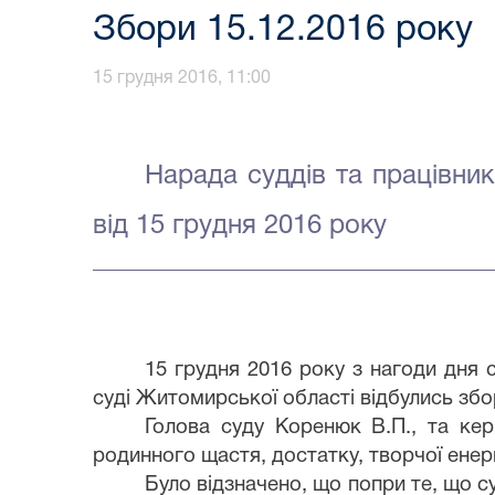
Збори 15.12.2016 року
15 грудня 2016, 11:00
Нарада
суддів та
працівни
від
15
грудня
2016 року
15 грудня
2016 року
з нагоди дня 
суді
Житомирської
області відбул
ись збо
Голова суду Коренюк В.П., та кер
родинного щастя, достатку, творчої енер
Було відзначено, що попри те, що 