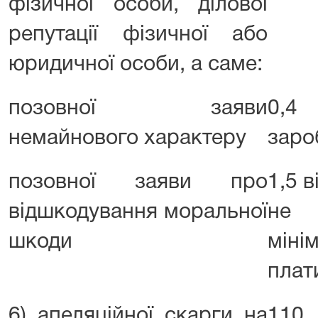
фізичної особи, ділової
репутації фізичної або
юридичної особи, а саме:
позовної заяви
0,4 
немайнового характеру
заро
позовної заяви про
1,5 в
відшкодування моральної
не 
шкоди
мін
плат
6) апеляційної скарги на
110 