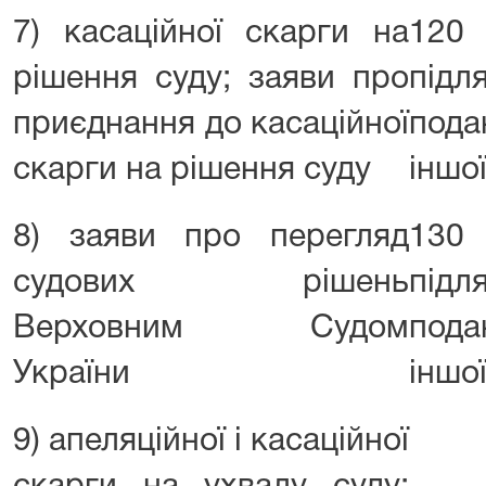
7) касаційної скарги на
120 
рішення суду; заяви про
під
приєднання до касаційної
пода
скарги на рішення суду
іншої
8) заяви про перегляд
130 
судових рішень
під
Верховним Судом
пода
України
іншої
9) апеляційної і касаційної