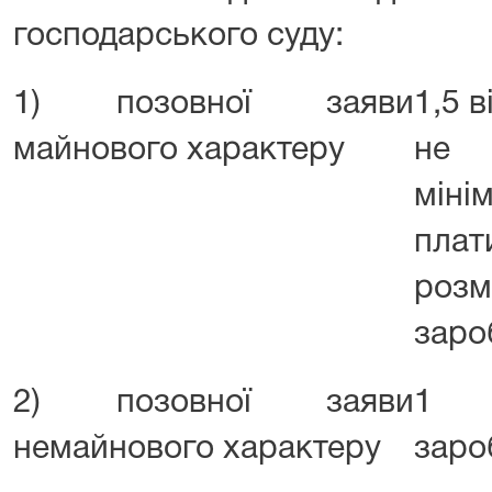
господарського суду:
1) позовної заяви
1,5 в
майнового характеру
не 
мін
пла
роз
заро
2) позовної заяви
1 р
немайнового характеру
заро