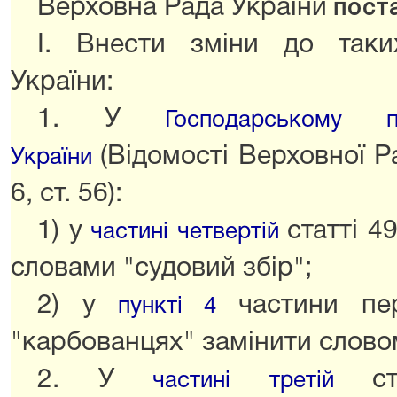
Верховна Рада України
пост
I. Внести зміни до таки
України:
1. У
Господарському п
(Відомості Верховної Р
України
6, ст. 56):
1) у
статті 4
частині четвертій
словами "судовий збір";
2) у
частини пе
пункті 4
"карбованцях" замінити слово
2. У
с
частині третій