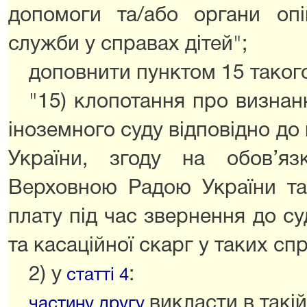
допомоги та/або органи опі
служби у справах дітей";
доповнити пунктом 15 такого
"15) клопотання про визнан
іноземного суду відповідно д
України, згоду на обов’яз
Верховною Радою України та
плату під час звернення до су
та касаційної скарг у таких сп
2) у
:
статті 4
викласти в такій
частину другу