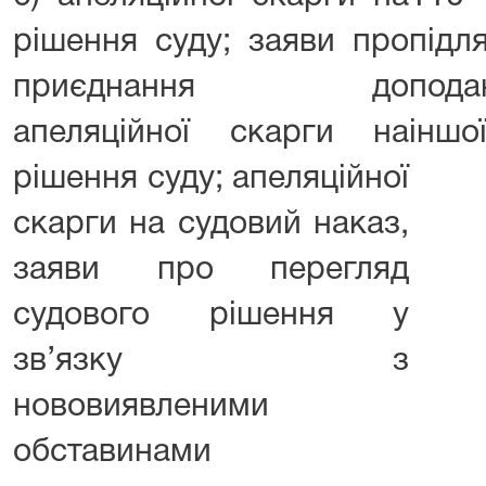
рішення суду; заяви про
під
приєднання до
пода
апеляційної скарги на
іншої
рішення суду; апеляційної
скарги на судовий наказ,
заяви про перегляд
судового рішення у
зв’язку з
нововиявленими
обставинами