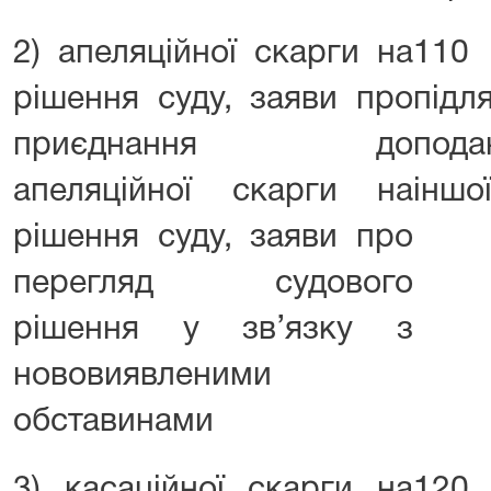
2) апеляційної скарги на
110 
рішення суду, заяви про
під
приєднання до
пода
апеляційної скарги на
іншої
рішення суду, заяви про
перегляд судового
рішення у зв’язку з
нововиявленими
обставинами
3) касаційної скарги на
120 