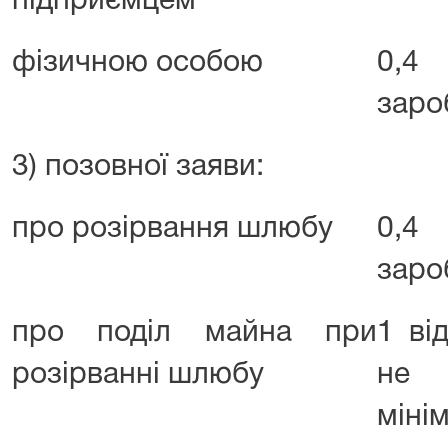
підприємцем
фізичною особою
0,4 
заро
3) позовної заяви:
про розірвання шлюбу
0,4 
заро
про поділ майна при
1 ві
розірванні шлюбу
не 
мін