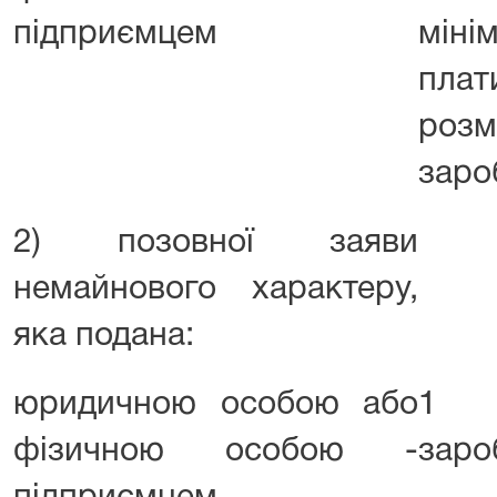
підприємцем
мін
пла
роз
заро
2) позовної заяви
немайнового характеру,
яка подана:
юридичною особою або
1 р
фізичною особою -
заро