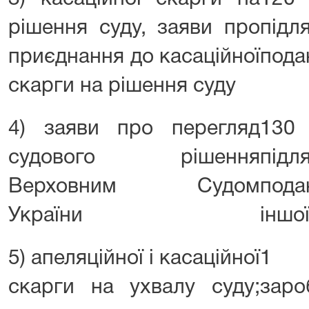
рішення суду, заяви про
під
приєднання до касаційної
пода
скарги на рішення суду
4) заяви про перегляд
130 
судового рішення
під
Верховним Судом
пода
України
іншо
5) апеляційної і касаційної
1 р
скарги на ухвалу суду;
заро