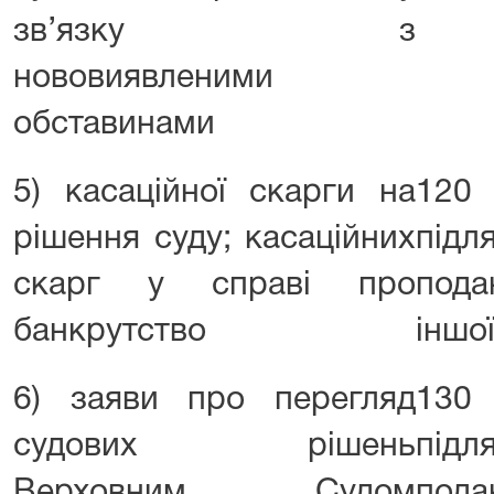
зв’язку з
нововиявленими
обставинами
5) касаційної скарги на
120 
рішення суду; касаційних
під
скарг у справі про
пода
банкрутство
іншої
6) заяви про перегляд
130 
судових рішень
під
Верховним Судом
пода