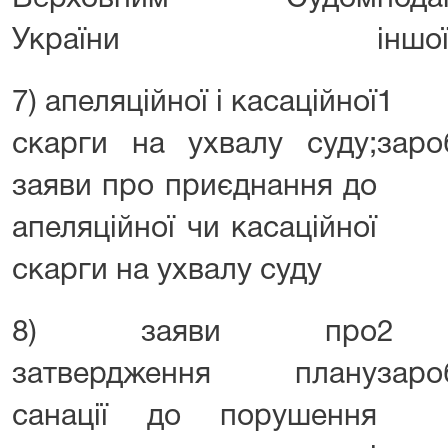
України
іншої
7) апеляційної і касаційної
1 р
скарги на ухвалу суду;
заро
заяви про приєднання до
апеляційної чи касаційної
скарги на ухвалу суду
8) заяви про
2 р
затвердження плану
заро
санації до порушення