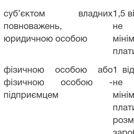
суб’єктом владних
1,5 в
повноважень,
не 
юридичною особою
мін
плат
фізичною особою або
1 ві
фізичною особою -
не 
підприємцем
мін
пла
роз
заро